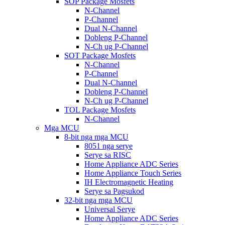
SOP Package Mosfets
N-Channel
P-Channel
Dual N-Channel
Dobleng P-Channel
N-Ch ug P-Channel
SOT Package Mosfets
N-Channel
P-Channel
Dual N-Channel
Dobleng P-Channel
N-Ch ug P-Channel
TOL Package Mosfets
N-Channel
Mga MCU
8-bit nga mga MCU
8051 nga serye
Serye sa RISC
Home Appliance ADC Series
Home Appliance Touch Series
IH Electromagnetic Heating
Serye sa Pagsukod
32-bit nga mga MCU
Universal Serye
Home Appliance ADC Series