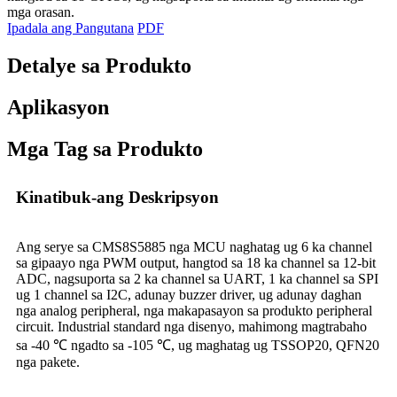
mga orasan.
Ipadala ang Pangutana
PDF
Detalye sa Produkto
Aplikasyon
Mga Tag sa Produkto
Kinatibuk-ang Deskripsyon
Ang serye sa CMS8S5885 nga MCU naghatag ug 6 ka channel
sa gipaayo nga PWM output, hangtod sa 18 ka channel sa 12-bit
ADC, nagsuporta sa 2 ka channel sa UART, 1 ka channel sa SPI
ug 1 channel sa I2C, adunay buzzer driver, ug adunay daghan
nga analog peripheral, nga makapasayon ​​sa produkto peripheral
circuit. Industrial standard nga disenyo, mahimong magtrabaho
sa -40 ℃ ngadto sa -105 ℃, ug maghatag ug TSSOP20, QFN20
nga pakete.