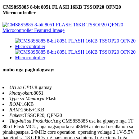
CMS8S5885 8-bit 8051 FLASH 16KB TSSOP20 QFN20
Microcontroller
mubo nga paghulagway:
Uri sa CPU:
8-gamay
kinauyokan:
8051
Type sa Memorya:
Flash
ROM:
16KB
RAM:
256B+1KB
Pakete:
TSSOP20, QFN20
Ting-init sa Produkto:
Ang CMS8S5885 usa ka gipaayo nga 1T
8051 Flash MCU, nga nagsuporta sa 48MHz internal oscillation sa
pinakapaspas, 24MHz core operation, operating voltage 2.1V-5.5V,
hangtod sa 18 GPIOs, ug nagsuporta sa internal ug external nga