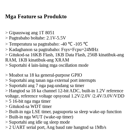
Mga Feature sa Produkto
> Gipauswag ang 1T 8051
> Pagtrabaho boltahe: 2.1V-5.5V
> Temperatura sa pagtrabaho: -40 ℃ -105 ℃
> Kadaghanon sa pagtrabaho: Fsys=Fcpu=24MHz
> Gitukod-sa 16KB Flash, 1KB Data Flash, 256B kinatibuk-ang
RAM, 1KB kinatibuk-ang XRAM
> Suportahi 4 lain-laing mga oscillation mode
> Moabot sa 18 ka general-purpose GPIO
> Suportahi ang tanan nga external port interrupts
> Suportahi ang 7 nga pag-undang sa timer
> Hangtod sa 18 ka channel 12-bit ADC, built-in 1.2V reference
voltage, reference voltage opsyonal 1.2V/2.0V /2.4V/3.0V/VDD
> 5 16-bit nga mga timer
> Gitukod-sa WDT timer
> Built-in nga LSE timer, pagsuporta sa sleep wake-up function
> Built-in nga WUT (wake-up timer)
> Suportahi ang idle ug sleep mode
> 2 UART serial port, Ang baud rate hangtod sa 1Mb/s