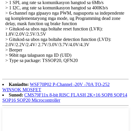
> 1 SPI, ang rate sa komunikasyon hangtod sa 6Mb/s
> 1 I2C, ang rate sa komunikasyon hangtod sa 400Kb/s
> 6-channel nga gipaayo nga PWM, nagsuporta sa independente
ug komplementaryong mga mode, ug Programming dead zone
delay, mask function ug brake function
> Gitukod-sa ubos nga boltahe reset function (LVR):
1.8V/2.0V/2.5V/3.5V
> Gitukod-sa ubos nga boltahe detection function (LVD):
2.0V/2.2V/2.4V/ 2.7V/3.0V/3.7V/4.0V/4.3V
> Beeper
> 96bit nga talagsaon nga ID (UID)
> Type sa package: TSSOP20, QFN20
Kaniadto:
WSF70P02 P-Channel -20V -70A TO-252
WINSOK MOSFET
Sunod:
CMS79F11x 8-bit RISC FLASH 2K×16 SOP8 SOP14
SOP16 SOP20 Microcontroller