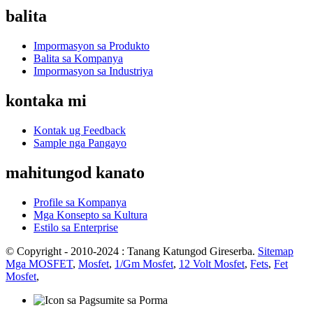
balita
Impormasyon sa Produkto
Balita sa Kompanya
Impormasyon sa Industriya
kontaka mi
Kontak ug Feedback
Sample nga Pangayo
mahitungod kanato
Profile sa Kompanya
Mga Konsepto sa Kultura
Estilo sa Enterprise
© Copyright - 2010-2024 : Tanang Katungod Gireserba.
Sitemap
Mga MOSFET
,
Mosfet
,
1/Gm Mosfet
,
12 Volt Mosfet
,
Fets
,
Fet
Mosfet
,