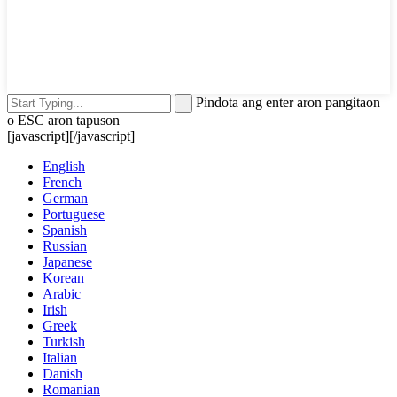
Pindota ang enter aron pangitaon
o ESC aron tapuson
[javascript]
[/javascript]
English
French
German
Portuguese
Spanish
Russian
Japanese
Korean
Arabic
Irish
Greek
Turkish
Italian
Danish
Romanian