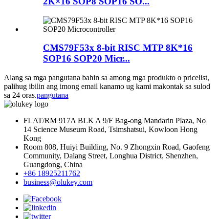
2K×16 SOP8 SOP16 SO...
CMS79F53x 8-bit RISC MTP 8K*16
SOP16 SOP20 Micr...
Alang sa mga pangutana bahin sa among mga produkto o pricelist,
palihug ibilin ang imong email kanamo ug kami makontak sa sulod
sa 24 oras.
pangutana
FLAT/RM 917A BLK A 9/F Bag-ong Mandarin Plaza, No
14 Science Museum Road, Tsimshatsui, Kowloon Hong
Kong
Room 808, Huiyi Building, No. 9 Zhongxin Road, Gaofeng
Community, Dalang Street, Longhua District, Shenzhen,
Guangdong, China
+86 18925211762
business@olukey.com