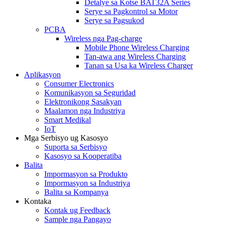
Detalye sa Kotse BAT32A Series
Serye sa Pagkontrol sa Motor
Serye sa Pagsukod
PCBA
Wireless nga Pag-charge
Mobile Phone Wireless Charging
Tan-awa ang Wireless Charging
Tanan sa Usa ka Wireless Charger
Aplikasyon
Consumer Electronics
Komunikasyon sa Seguridad
Elektronikong Sasakyan
Maalamon nga Industriya
Smart Medikal
IoT
Mga Serbisyo ug Kasosyo
Suporta sa Serbisyo
Kasosyo sa Kooperatiba
Balita
Impormasyon sa Produkto
Impormasyon sa Industriya
Balita sa Kompanya
Kontaka
Kontak ug Feedback
Sample nga Pangayo