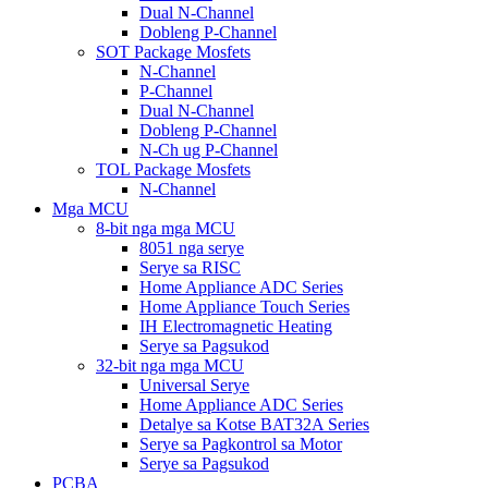
Dual N-Channel
Dobleng P-Channel
SOT Package Mosfets
N-Channel
P-Channel
Dual N-Channel
Dobleng P-Channel
N-Ch ug P-Channel
TOL Package Mosfets
N-Channel
Mga MCU
8-bit nga mga MCU
8051 nga serye
Serye sa RISC
Home Appliance ADC Series
Home Appliance Touch Series
IH Electromagnetic Heating
Serye sa Pagsukod
32-bit nga mga MCU
Universal Serye
Home Appliance ADC Series
Detalye sa Kotse BAT32A Series
Serye sa Pagkontrol sa Motor
Serye sa Pagsukod
PCBA