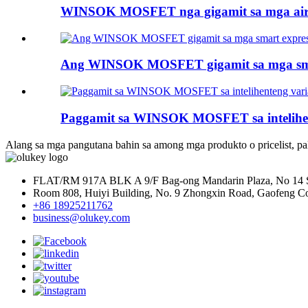
WINSOK MOSFET nga gigamit sa mga air 
Ang WINSOK MOSFET gigamit sa mga smar
Paggamit sa WINSOK MOSFET sa intelihente
Alang sa mga pangutana bahin sa among mga produkto o pricelist, pa
FLAT/RM 917A BLK A 9/F Bag-ong Mandarin Plaza, No 14 
Room 808, Huiyi Building, No. 9 Zhongxin Road, Gaofeng Co
+86 18925211762
business@olukey.com