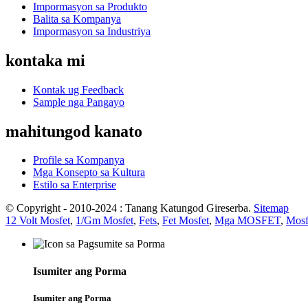
Impormasyon sa Produkto
Balita sa Kompanya
Impormasyon sa Industriya
kontaka mi
Kontak ug Feedback
Sample nga Pangayo
mahitungod kanato
Profile sa Kompanya
Mga Konsepto sa Kultura
Estilo sa Enterprise
© Copyright - 2010-2024 : Tanang Katungod Gireserba.
Sitemap
12 Volt Mosfet
,
1/Gm Mosfet
,
Fets
,
Fet Mosfet
,
Mga MOSFET
,
Mosf
Isumiter ang Porma
Isumiter ang Porma