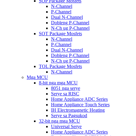
SOP Package Mosfets
N-Channel
P-Channel
Dual N-Channel
Dobleng P-Channel
N-Ch ug P-Channel
SOT Package Mosfets
N-Channel
P-Channel
Dual N-Channel
Dobleng P-Channel
N-Ch ug P-Channel
TOL Package Mosfets
N-Channel
Mga MCU
8-bit nga mga MCU
8051 nga serye
Serye sa RISC
Home Appliance ADC Series
Home Appliance Touch Series
IH Electromagnetic Heating
Serye sa Pagsukod
32-bit nga mga MCU
Universal Serye
Home Appliance ADC Series