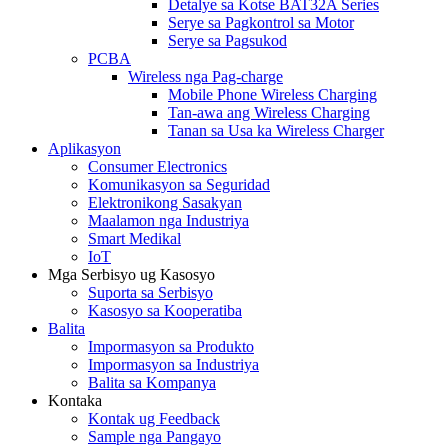
Detalye sa Kotse BAT32A Series
Serye sa Pagkontrol sa Motor
Serye sa Pagsukod
PCBA
Wireless nga Pag-charge
Mobile Phone Wireless Charging
Tan-awa ang Wireless Charging
Tanan sa Usa ka Wireless Charger
Aplikasyon
Consumer Electronics
Komunikasyon sa Seguridad
Elektronikong Sasakyan
Maalamon nga Industriya
Smart Medikal
IoT
Mga Serbisyo ug Kasosyo
Suporta sa Serbisyo
Kasosyo sa Kooperatiba
Balita
Impormasyon sa Produkto
Impormasyon sa Industriya
Balita sa Kompanya
Kontaka
Kontak ug Feedback
Sample nga Pangayo