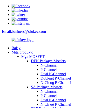
Email:
business@olukey.com
Balay
Mga produkto
Mga MOSFET
DFN Package Mosfets
N-Channel
P-Channel
Dual N-Channel
Dobleng P-Channel
N-Ch ug P-Channel
SA Package Mosfets
N-Channel
P-Channel
Dual N-Channel
N-Ch ug P-Channel