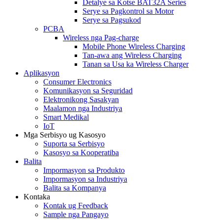
Detalye sa Kotse BAT32A Series
Serye sa Pagkontrol sa Motor
Serye sa Pagsukod
PCBA
Wireless nga Pag-charge
Mobile Phone Wireless Charging
Tan-awa ang Wireless Charging
Tanan sa Usa ka Wireless Charger
Aplikasyon
Consumer Electronics
Komunikasyon sa Seguridad
Elektronikong Sasakyan
Maalamon nga Industriya
Smart Medikal
IoT
Mga Serbisyo ug Kasosyo
Suporta sa Serbisyo
Kasosyo sa Kooperatiba
Balita
Impormasyon sa Produkto
Impormasyon sa Industriya
Balita sa Kompanya
Kontaka
Kontak ug Feedback
Sample nga Pangayo