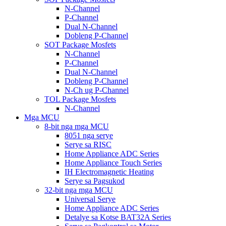
N-Channel
P-Channel
Dual N-Channel
Dobleng P-Channel
SOT Package Mosfets
N-Channel
P-Channel
Dual N-Channel
Dobleng P-Channel
N-Ch ug P-Channel
TOL Package Mosfets
N-Channel
Mga MCU
8-bit nga mga MCU
8051 nga serye
Serye sa RISC
Home Appliance ADC Series
Home Appliance Touch Series
IH Electromagnetic Heating
Serye sa Pagsukod
32-bit nga mga MCU
Universal Serye
Home Appliance ADC Series
Detalye sa Kotse BAT32A Series