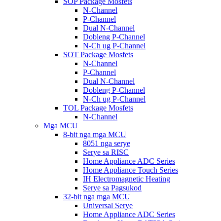
SOP Package Mosfets
N-Channel
P-Channel
Dual N-Channel
Dobleng P-Channel
N-Ch ug P-Channel
SOT Package Mosfets
N-Channel
P-Channel
Dual N-Channel
Dobleng P-Channel
N-Ch ug P-Channel
TOL Package Mosfets
N-Channel
Mga MCU
8-bit nga mga MCU
8051 nga serye
Serye sa RISC
Home Appliance ADC Series
Home Appliance Touch Series
IH Electromagnetic Heating
Serye sa Pagsukod
32-bit nga mga MCU
Universal Serye
Home Appliance ADC Series