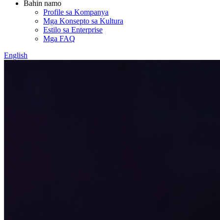
Bahin namo
Profile sa Kompanya
Mga Konsepto sa Kultura
Estilo sa Enterprise
Mga FAQ
English