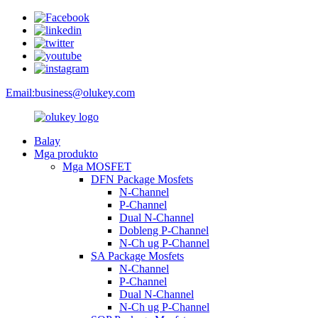
Email:
business@olukey.com
Balay
Mga produkto
Mga MOSFET
DFN Package Mosfets
N-Channel
P-Channel
Dual N-Channel
Dobleng P-Channel
N-Ch ug P-Channel
SA Package Mosfets
N-Channel
P-Channel
Dual N-Channel
N-Ch ug P-Channel