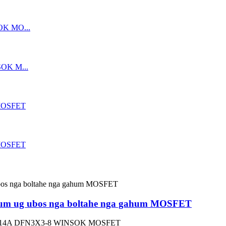
 ug ubos nga boltahe nga gahum MOSFET