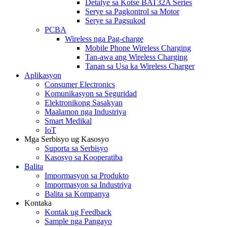
Detalye sa Kotse BAT32A Series
Serye sa Pagkontrol sa Motor
Serye sa Pagsukod
PCBA
Wireless nga Pag-charge
Mobile Phone Wireless Charging
Tan-awa ang Wireless Charging
Tanan sa Usa ka Wireless Charger
Aplikasyon
Consumer Electronics
Komunikasyon sa Seguridad
Elektronikong Sasakyan
Maalamon nga Industriya
Smart Medikal
IoT
Mga Serbisyo ug Kasosyo
Suporta sa Serbisyo
Kasosyo sa Kooperatiba
Balita
Impormasyon sa Produkto
Impormasyon sa Industriya
Balita sa Kompanya
Kontaka
Kontak ug Feedback
Sample nga Pangayo