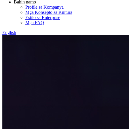
Bahin namo
Profile sa Kompanya
Mga Konsepto sa Kultura
Estilo sa Enterprise
Mga FAQ
English