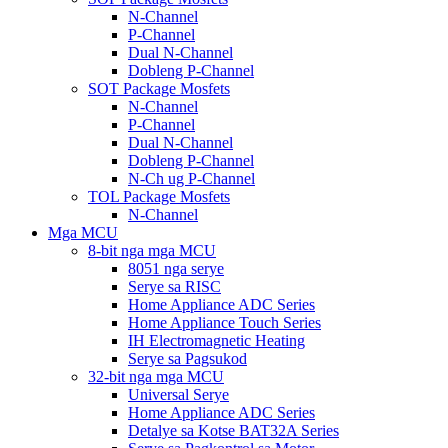
N-Channel
P-Channel
Dual N-Channel
Dobleng P-Channel
SOT Package Mosfets
N-Channel
P-Channel
Dual N-Channel
Dobleng P-Channel
N-Ch ug P-Channel
TOL Package Mosfets
N-Channel
Mga MCU
8-bit nga mga MCU
8051 nga serye
Serye sa RISC
Home Appliance ADC Series
Home Appliance Touch Series
IH Electromagnetic Heating
Serye sa Pagsukod
32-bit nga mga MCU
Universal Serye
Home Appliance ADC Series
Detalye sa Kotse BAT32A Series