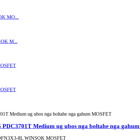
PDC3701T Medium ug ubos nga boltahe nga gah