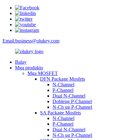
Email:
business@olukey.com
Balay
Mga produkto
Mga MOSFET
DFN Package Mosfets
N-Channel
P-Channel
Dual N-Channel
Dobleng P-Channel
N-Ch ug P-Channel
SA Package Mosfets
N-Channel
P-Channel
Dual N-Channel
N-Ch ug P-Channel