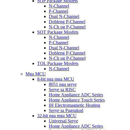
SOP Package Mosfets
N-Channel
P-Channel
Dual N-Channel
Dobleng P-Channel
N-Ch ug P-Channel
SOT Package Mosfets
N-Channel
P-Channel
Dual N-Channel
Dobleng P-Channel
N-Ch ug P-Channel
TOL Package Mosfets
N-Channel
Mga MCU
8-bit nga mga MCU
8051 nga serye
Serye sa RISC
Home Appliance ADC Series
Home Appliance Touch Series
IH Electromagnetic Heating
Serye sa Pagsukod
32-bit nga mga MCU
Universal Serye
Home Appliance ADC Series