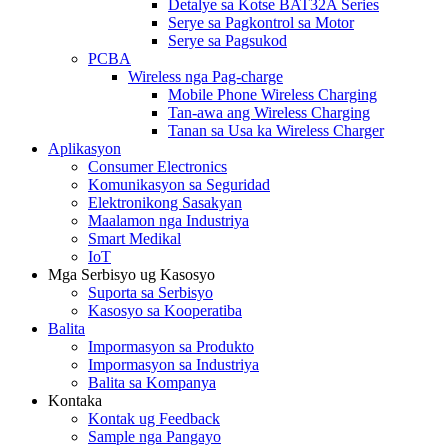
Detalye sa Kotse BAT32A Series
Serye sa Pagkontrol sa Motor
Serye sa Pagsukod
PCBA
Wireless nga Pag-charge
Mobile Phone Wireless Charging
Tan-awa ang Wireless Charging
Tanan sa Usa ka Wireless Charger
Aplikasyon
Consumer Electronics
Komunikasyon sa Seguridad
Elektronikong Sasakyan
Maalamon nga Industriya
Smart Medikal
IoT
Mga Serbisyo ug Kasosyo
Suporta sa Serbisyo
Kasosyo sa Kooperatiba
Balita
Impormasyon sa Produkto
Impormasyon sa Industriya
Balita sa Kompanya
Kontaka
Kontak ug Feedback
Sample nga Pangayo