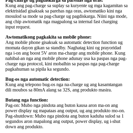
Pag-charge ug pagdiskarga sa parehas nga oras:
Kung ang pag-charge sa suplay sa kuryente ug mga kagamitan sa
elektrisidad gisaksak sa parehas nga oras, awtomatiko kini nga
mosulod sa mode sa pag-charge ug pagdiskarga. Niini nga mode,
ang chip awtomatik nga magpalong sa internal fast charging
input request.
Awtomatikong pagkakita sa mobile phone:
Ang mobile phone gisaksak sa automatic detection function ug
momata dayon gikan sa standby. Naghatag kini og prayoridad
nga i-on ang boost 5V aron ma-charge ang mobile phone. Kung
nahibal-an nga ang mobile phone adunay usa ka paspas nga pag-
charge nga protocol, kini mobalhin sa paspas nga pag-charge
pagkahuman sa pipila ka segundo.
Bug-os nga automatic detection:
Kung ang telepono bug-os nga na-charge ug ang kasamtangan
dili moubos sa 80mA alang sa 32S, ang produkto masira.
Butang nga function:
Pag-on: Mubo nga pindota ang buton kausa aron ma-on ang
power display ug mapataas ang output, ug ang produkto mo-on.
Pag-shutdown: Mubo nga pindota ang buton kaduha sulod sa 1
segundos aron mapalong ang output, power display, ug i-shut
down ang produkto.