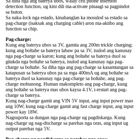
Sa diha nga ang baterya ubos, walay cell phone insertion
detection function, ug kini dili ma-activate pinaagi sa pagpindot
sa buton.
Sa naka-lock nga estado, kinahanglan ka mosulod sa estado sa
pag-charge (isaksak ang charging cable) aron ma-aktibo ang
function sa chip.
Pag-charge:
Kung ang baterya ubos sa 3V, gamita ang 200m trickle charging;
kung ang boltahe sa baterya labaw pa sa 3V, isulod ang kanunay
nga pag-charge sa karon; kung ang boltahe sa baterya duol sa
gitakda nga boltahe sa baterya, isulod ang kanunay nga pag-
charge sa boltahe. Sa diha nga ang pag-charge sa kasamtangan sa
katapusan sa baterya ubos pa sa mga 400mA ug ang boltahe sa
baterya duol sa kanunay nga pag-charge sa boltahe, ang pag-
charge mohunong. Human makompleto ang pag-charge, kung
ang boltahe sa baterya mas ubos kaysa 4.1V, i-restart ang pag-
charge sa baterya.
Kung nag-charge gamit ang VIN 5V input, ang input power mao
ang 10W; kung nag-charge gamit ang fast charge input, ang input
power kay 18W.
Nagsuporta sa dungan nga pag-charge ug pagdiskarga. Kung
nag-charge ug nag-discharge sa parehas nga oras, ang input ug
output parehas nga 5V.