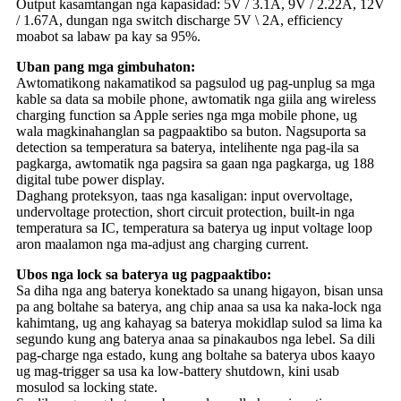
Output kasamtangan nga kapasidad: 5V / 3.1A, 9V / 2.22A, 12V
/ 1.67A, dungan nga switch discharge 5V \ 2A, efficiency
moabot sa labaw pa kay sa 95%.
Uban pang mga gimbuhaton:
Awtomatikong nakamatikod sa pagsulod ug pag-unplug sa mga
kable sa data sa mobile phone, awtomatik nga giila ang wireless
charging function sa Apple series nga mga mobile phone, ug
wala magkinahanglan sa pagpaaktibo sa buton. Nagsuporta sa
detection sa temperatura sa baterya, intelihente nga pag-ila sa
pagkarga, awtomatik nga pagsira sa gaan nga pagkarga, ug 188
digital tube power display.
Daghang proteksyon, taas nga kasaligan: input overvoltage,
undervoltage protection, short circuit protection, built-in nga
temperatura sa IC, temperatura sa baterya ug input voltage loop
aron maalamon nga ma-adjust ang charging current.
Ubos nga lock sa baterya ug pagpaaktibo:
Sa diha nga ang baterya konektado sa unang higayon, bisan unsa
pa ang boltahe sa baterya, ang chip anaa sa usa ka naka-lock nga
kahimtang, ug ang kahayag sa baterya mokidlap sulod sa lima ka
segundo kung ang baterya anaa sa pinakaubos nga lebel. Sa dili
pag-charge nga estado, kung ang boltahe sa baterya ubos kaayo
ug mag-trigger sa usa ka low-battery shutdown, kini usab
mosulod sa locking state.