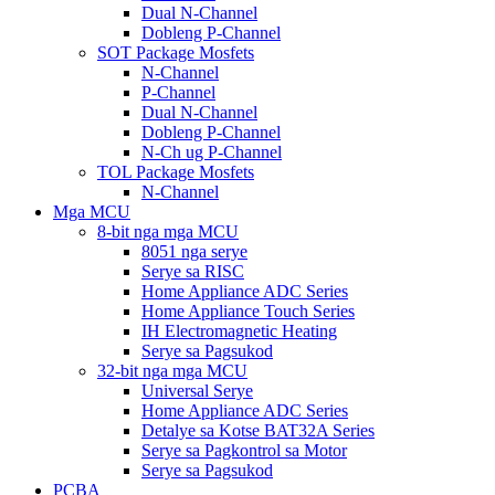
Dual N-Channel
Dobleng P-Channel
SOT Package Mosfets
N-Channel
P-Channel
Dual N-Channel
Dobleng P-Channel
N-Ch ug P-Channel
TOL Package Mosfets
N-Channel
Mga MCU
8-bit nga mga MCU
8051 nga serye
Serye sa RISC
Home Appliance ADC Series
Home Appliance Touch Series
IH Electromagnetic Heating
Serye sa Pagsukod
32-bit nga mga MCU
Universal Serye
Home Appliance ADC Series
Detalye sa Kotse BAT32A Series
Serye sa Pagkontrol sa Motor
Serye sa Pagsukod
PCBA