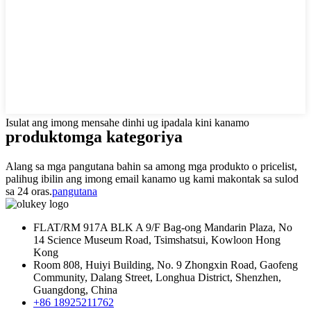
Isulat ang imong mensahe dinhi ug ipadala kini kanamo
produkto
mga kategoriya
Alang sa mga pangutana bahin sa among mga produkto o pricelist,
palihug ibilin ang imong email kanamo ug kami makontak sa sulod
sa 24 oras.
pangutana
FLAT/RM 917A BLK A 9/F Bag-ong Mandarin Plaza, No
14 Science Museum Road, Tsimshatsui, Kowloon Hong
Kong
Room 808, Huiyi Building, No. 9 Zhongxin Road, Gaofeng
Community, Dalang Street, Longhua District, Shenzhen,
Guangdong, China
+86 18925211762